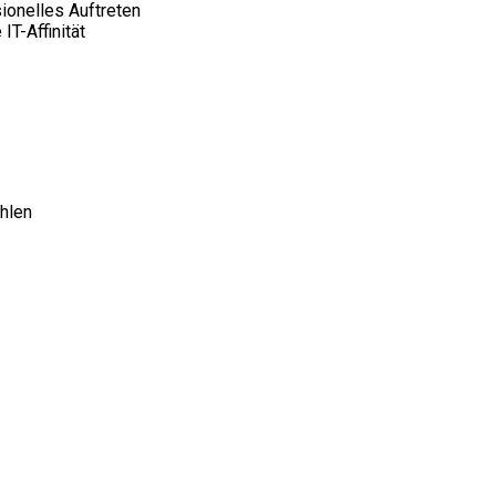
sionelles Auftreten
T-Affinität
ählen