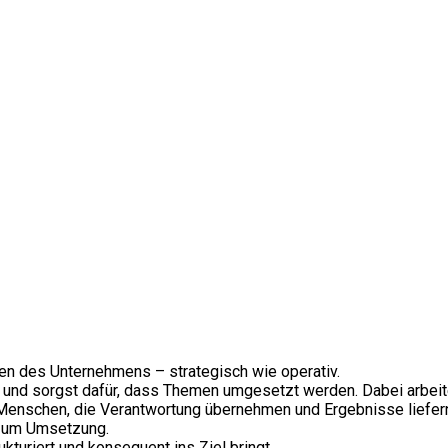
men des Unternehmens – strategisch wie operativ.
ng und sorgst dafür, dass Themen umgesetzt werden. Dabei arb
ür Menschen, die Verantwortung übernehmen und Ergebnisse liefer
n um Umsetzung.
kturiert und konsequent ins Ziel bringt.