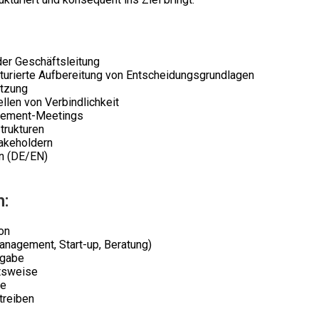
der Geschäftsleitung
turierte Aufbereitung von Entscheidungsgrundlagen
etzung
llen von Verbindlichkeit
agement-Meetings
trukturen
takeholdern
en (DE/EN)
n:
on
management, Start-up, Beratung)
sgabe
itsweise
ke
treiben